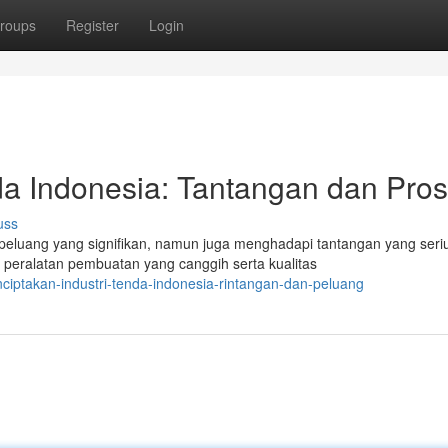
roups
Register
Login
a Indonesia: Tantangan dan Pro
uss
eluang yang signifikan, namun juga menghadapi tantangan yang seri
eralatan pembuatan yang canggih serta kualitas
iptakan-industri-tenda-indonesia-rintangan-dan-peluang