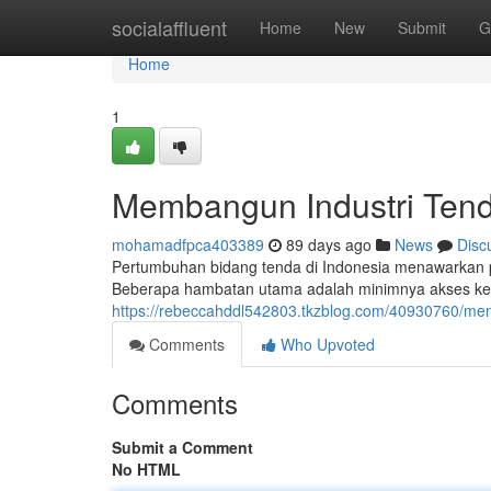
Home
socialaffluent
Home
New
Submit
G
Home
1
Membangun Industri Tend
mohamadfpca403389
89 days ago
News
Disc
Pertumbuhan bidang tenda di Indonesia menawarkan p
Beberapa hambatan utama adalah minimnya akses ke p
https://rebeccahddl542803.tkzblog.com/40930760/menc
Comments
Who Upvoted
Comments
Submit a Comment
No HTML