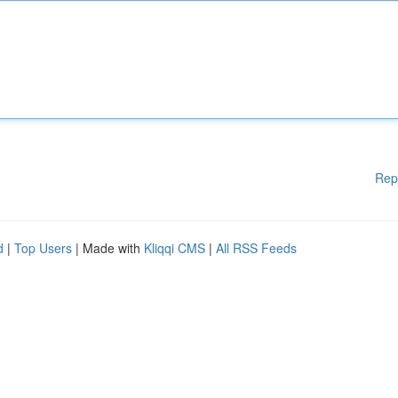
Rep
d
|
Top Users
| Made with
Kliqqi CMS
|
All RSS Feeds