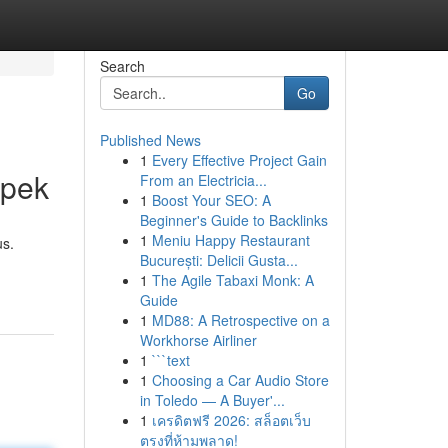
Search
Go
Published News
1
Every Effective Project Gain
spek
From an Electricia...
1
Boost Your SEO: A
Beginner's Guide to Backlinks
1
Meniu Happy Restaurant
us.
București: Delicii Gusta...
1
The Agile Tabaxi Monk: A
Guide
1
MD88: A Retrospective on a
Workhorse Airliner
1
```text
1
Choosing a Car Audio Store
in Toledo — A Buyer'...
1
เครดิตฟรี 2026: สล็อตเว็บ
ตรงที่ห้ามพลาด!