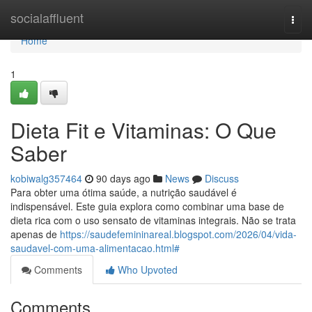
Home
socialaffluent
Togg
navi
Home
1
Dieta Fit e Vitaminas: O Que
Saber
kobiwalg357464
90 days ago
News
Discuss
Para obter uma ótima saúde, a nutrição saudável é
indispensável. Este guia explora como combinar uma base de
dieta rica com o uso sensato de vitaminas integrais. Não se trata
apenas de
https://saudefemininareal.blogspot.com/2026/04/vida-
saudavel-com-uma-alimentacao.html#
Comments
Who Upvoted
Comments