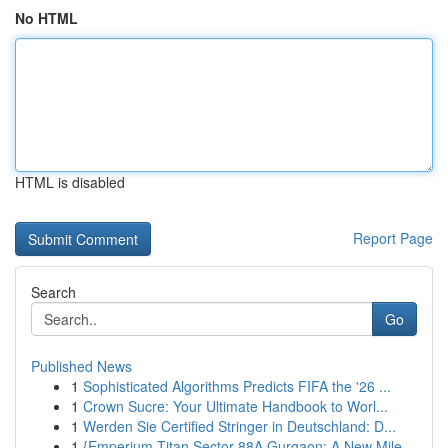
No HTML
HTML is disabled
Report Page
Search
Go
Published News
1
Sophisticated Algorithms Predicts FIFA the '26 ...
1
Crown Sucre: Your Ultimate Handbook to Worl...
1
Werden Sie Certified Stringer in Deutschland: D...
1
{Emperium Titan Sector 88A Gurgaon: A New Mile...