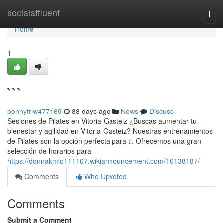
Home
socialaffluent
Togg
navi
Home
1
```
pennyfrlw477169
88 days ago
News
Discuss
Sesiones de Pilates en Vitoria-Gasteiz ¿Buscas aumentar tu
bienestar y agilidad en Vitoria-Gasteiz? Nuestras entrenamientos
de Pilates son la opción perfecta para ti. Ofrecemos una gran
selección de horarios para
https://donnakmlo111107.wikiannouncement.com/10138187/
Comments
Who Upvoted
Comments
Submit a Comment