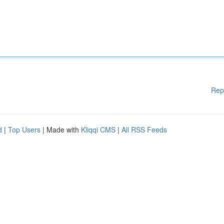
Rep
d
|
Top Users
| Made with
Kliqqi CMS
|
All RSS Feeds