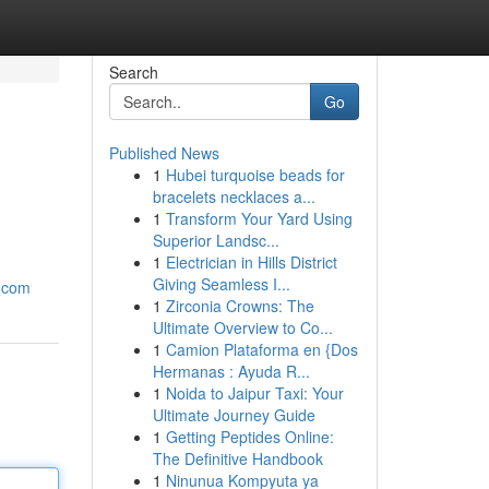
Search
Go
Published News
1
Hubei turquoise beads for
bracelets necklaces a...
1
Transform Your Yard Using
Superior Landsc...
1
Electrician in Hills District
Giving Seamless I...
i.com
1
Zirconia Crowns: The
Ultimate Overview to Co...
1
Camion Plataforma en {Dos
Hermanas : Ayuda R...
1
Noida to Jaipur Taxi: Your
Ultimate Journey Guide
1
Getting Peptides Online:
The Definitive Handbook
1
Ninunua Kompyuta ya