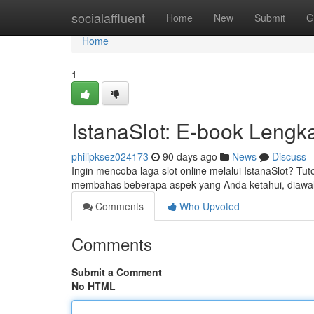
Home
socialaffluent
Home
New
Submit
G
Home
1
IstanaSlot: E-book Leng
philipksez024173
90 days ago
News
Discuss
Ingin mencoba laga slot online melalui IstanaSlot? Tu
membahas beberapa aspek yang Anda ketahui, diawali 
Comments
Who Upvoted
Comments
Submit a Comment
No HTML