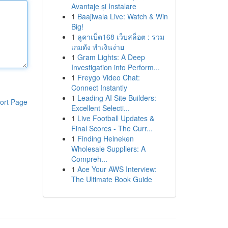
Avantaje și Instalare
1
Baajiwala Live: Watch & Win
Big!
1
ลูคาเบ็ต168 เว็บสล็อต : รวม
เกมดัง ทำเงินง่าย
1
Gram Lights: A Deep
Investigation into Perform...
1
Freygo Video Chat:
Connect Instantly
1
Leading AI Site Builders:
ort Page
Excellent Selecti...
1
Live Football Updates &
Final Scores - The Curr...
1
Finding Heineken
Wholesale Suppliers: A
Compreh...
1
Ace Your AWS Interview:
The Ultimate Book Guide