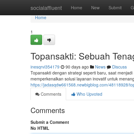
Home
socialaffluent
Home
New
Submit
G
Home
1
Topansakti: Sebuah Tena
inesqrvi354179
90 days ago
News
Discuss
Topansakti dengan strategi seperti baru, saat menjadi 
memperkenalkan solusi layanan inovatif untuk menan
https://jadasqdw661568.newbigblog.com/48118928/top
Comments
Who Upvoted
Comments
Submit a Comment
No HTML