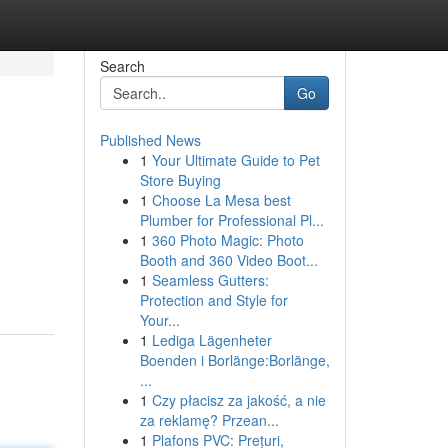
Search
Go
Published News
1
Your Ultimate Guide to Pet
Store Buying
1
Choose La Mesa best
Plumber for Professional Pl...
1
360 Photo Magic: Photo
Booth and 360 Video Boot...
1
Seamless Gutters:
Protection and Style for
Your...
1
Lediga Lägenheter
Boenden i Borlänge:Borlänge,
...
1
Czy płacisz za jakość, a nie
za reklamę? Przean...
1
Plafons PVC: Prețuri,