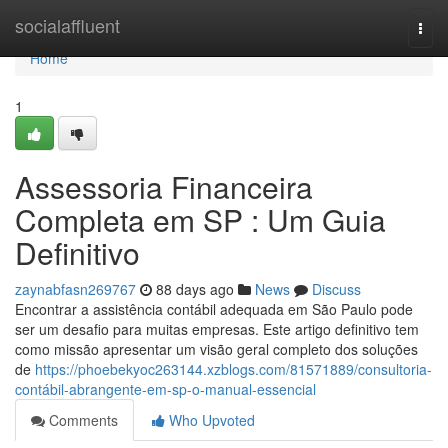
Home
socialaffluent
Togg
navi
Home
1
Assessoria Financeira
Completa em SP : Um Guia
Definitivo
zaynabfasn269767
88 days ago
News
Discuss
Encontrar a assistência contábil adequada em São Paulo pode
ser um desafio para muitas empresas. Este artigo definitivo tem
como missão apresentar um visão geral completo dos soluções
de
https://phoebekyoc263144.xzblogs.com/81571889/consultoria-
contábil-abrangente-em-sp-o-manual-essencial
Comments
Who Upvoted