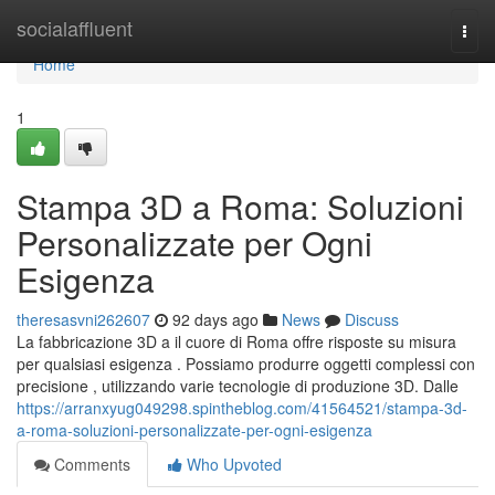
Home
socialaffluent
Togg
navi
Home
1
Stampa 3D a Roma: Soluzioni
Personalizzate per Ogni
Esigenza
theresasvni262607
92 days ago
News
Discuss
La fabbricazione 3D a il cuore di Roma offre risposte su misura
per qualsiasi esigenza . Possiamo produrre oggetti complessi con
precisione , utilizzando varie tecnologie di produzione 3D. Dalle
https://arranxyug049298.spintheblog.com/41564521/stampa-3d-
a-roma-soluzioni-personalizzate-per-ogni-esigenza
Comments
Who Upvoted