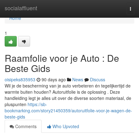
Home
socialaffluent
Togg
navi
Home
1
Raamfolie voor je Auto : De
Beste Gids
oisipeks835953
90 days ago
News
Discuss
Wil je de bescherming van je auto verbeteren én tegelijkertijd de
warmte buiten houden? Autoruitfolie is de oplossing . Deze
handleiding legt je alles uit over de diverse soorten materiaal, de
pluspunten
https://sb-
bookmarking.com/story21450359/autoruitfolie-voor-je-wagen-de-
beste-gids
Comments
Who Upvoted