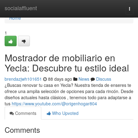
Home
socialaffluent
Togg
navi
Home
1
Mostrador de mobiliario en
Yecla: Descubre tu estilo ideal
brendazjwh101651
88 days ago
News
Discuss
¿Buscas renovar tu casa en Yecla? Nuestra tienda de enseres te
ofrece una amplia selección de opciones para cada rincón. Desde
diseños actuales hasta clásicos , tenemos todo para adaptarse a
tus
https://www.youtube.com/@origenhogar804
Comments
Who Upvoted
Comments