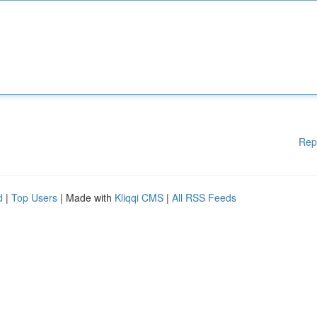
Rep
d
|
Top Users
| Made with
Kliqqi CMS
|
All RSS Feeds