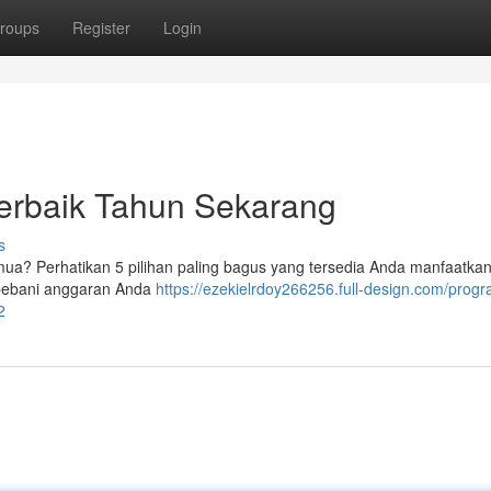
roups
Register
Login
Terbaik Tahun Sekarang
s
mua? Perhatikan 5 pilihan paling bagus yang tersedia Anda manfaatka
mbebani anggaran Anda
https://ezekielrdoy266256.full-design.com/prog
2