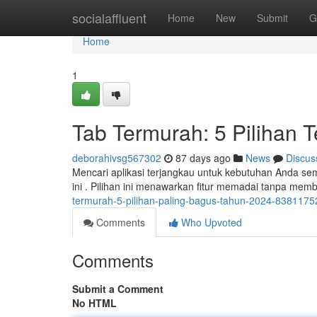
Home
socialaffluent
Home
New
Submit
G
Home
1
Tab Termurah: 5 Pilihan 
deborahivsg567302
87 days ago
News
Discus
Mencari aplikasi terjangkau untuk kebutuhan Anda se
ini . Pilihan ini menawarkan fitur memadai tanpa me
termurah-5-pilihan-paling-bagus-tahun-2024-8381175
Comments
Who Upvoted
Comments
Submit a Comment
No HTML