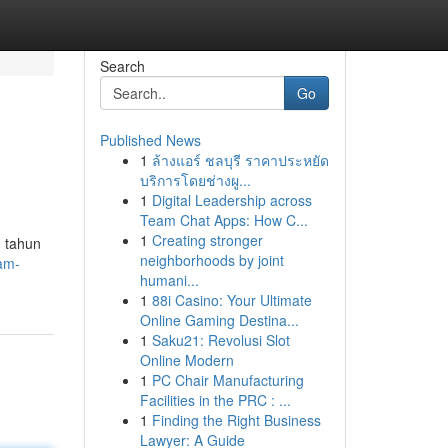
Search
Go
Published News
1
ล้างแอร์ ชลบุรี ราคาประหยัด
บริการโดยช่างผู...
1
Digital Leadership across
Team Chat Apps: How C...
1
Creating stronger
n tahun
neighborhoods by joint
ram-
humani...
1
88i Casino: Your Ultimate
Online Gaming Destina...
1
Saku21: Revolusi Slot
Online Modern
1
PC Chair Manufacturing
Facilities in the PRC : ...
1
Finding the Right Business
Lawyer: A Guide