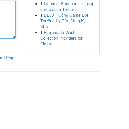
1
Indototo: Panduan Lengkap
dan Ulasan Terbaru
1
DE88 – Cổng Game Đổi
Thưởng Uy Tín, Đăng Ký
Nha...
1
Parramatta Waste
Collection Providers for
Clean...
ort Page