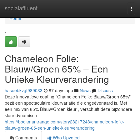
Home
socialaffluent
Togg
navi
Home
1
Chameleon Folie:
Blauw/Groen 65% – Een
Unieke Kleurverandering
haseebkvgf989033
87 days ago
News
Discuss
Deze innovatieve coating "Chameleon Folie: Blauw/Groen 65%"
bezit een spectaculaire kleurvariatie die ongeëvenaard is. Met
een mix van 65% Blauw/Groen kleur , verschuift deze bijzondere
kleur dynamisch
https://bookmarkrange.com/story23217243/chameleon-folie-
blauw-groen-65-een-unieke-kleurverandering
Comments
Who Upvoted