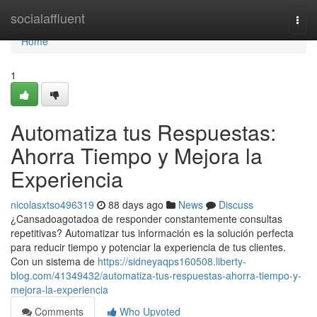
Home
socialaffluent
Togg
navi
Home
1
Automatiza tus Respuestas:
Ahorra Tiempo y Mejora la
Experiencia
nicolasxtso496319
88 days ago
News
Discuss
¿Cansadoagotadoa de responder constantemente consultas
repetitivas? Automatizar tus información es la solución perfecta
para reducir tiempo y potenciar la experiencia de tus clientes.
Con un sistema de
https://sidneyaqps160508.liberty-
blog.com/41349432/automatiza-tus-respuestas-ahorra-tiempo-y-
mejora-la-experiencia
Comments
Who Upvoted