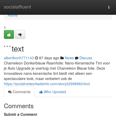
Home
socialaffluent
Togg
navi
Home
1
```text
albertbonh771143
87 days ago
News
Discuss
Chameleon Donkerblauw Raamfolie: Nano-Keramische Tint voor
je Auto Upgrade je voertuig met Chameleon Blauw folie. Deze
innovatieve nano-keramische tint biedt niet alleen een
spectaculaire look, maar verbetert ook de
https://socialnetworkadsinfo.com/story22998960/text
Comments
Who Upvoted
Comments
Submit a Comment