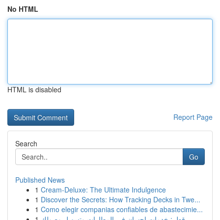
No HTML
HTML is disabled
Report Page
Search
Go
Published News
1
Cream-Deluxe: The Ultimate Indulgence
1
Discover the Secrets: How Tracking Decks in Twe...
1
Como elegir companias confiables de abastecimie...
1
قطر: خدمات إحسان في المطارات وتسهيل وصولك