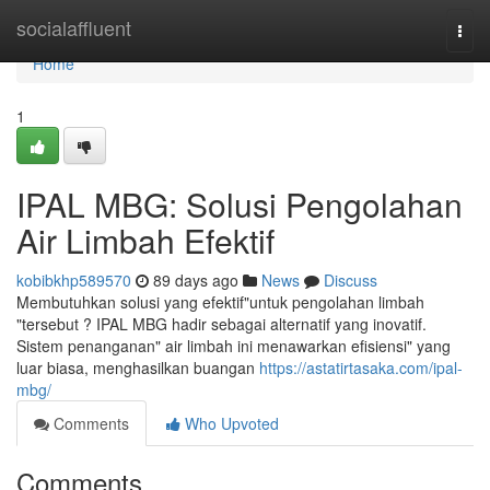
Home
socialaffluent
Togg
navi
Home
1
IPAL MBG: Solusi Pengolahan
Air Limbah Efektif
kobibkhp589570
89 days ago
News
Discuss
Membutuhkan solusi yang efektif"untuk pengolahan limbah
"tersebut ? IPAL MBG hadir sebagai alternatif yang inovatif.
Sistem penanganan" air limbah ini menawarkan efisiensi" yang
luar biasa, menghasilkan buangan
https://astatirtasaka.com/ipal-
mbg/
Comments
Who Upvoted
Comments