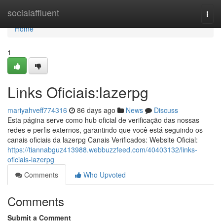
Home
socialaffluent
Togg
navi
Home
1
Links Oficiais:lazerpg
mariyahveff774316
86 days ago
News
Discuss
Esta página serve como hub oficial de verificação das nossas
redes e perfis externos, garantindo que você está seguindo os
canais oficiais da lazerpg Canais Verificados: Website Oficial:
https://tiannabguz413988.webbuzzfeed.com/40403132/links-
oficiais-lazerpg
Comments
Who Upvoted
Comments
Submit a Comment