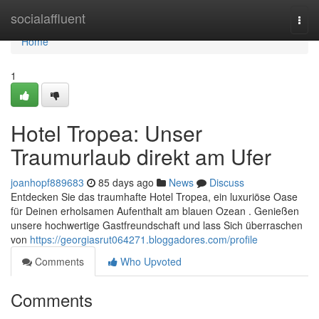
Home
socialaffluent
Togg
navi
Home
1
Hotel Tropea: Unser
Traumurlaub direkt am Ufer
joanhopf889683
85 days ago
News
Discuss
Entdecken Sie das traumhafte Hotel Tropea, ein luxuriöse Oase
für Deinen erholsamen Aufenthalt am blauen Ozean . Genießen
unsere hochwertige Gastfreundschaft und lass Sich überraschen
von
https://georgiasrut064271.bloggadores.com/profile
Comments
Who Upvoted
Comments