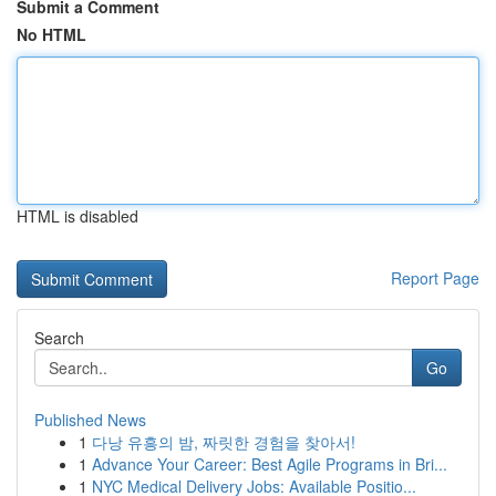
Submit a Comment
No HTML
HTML is disabled
Report Page
Search
Go
Published News
1
다낭 유흥의 밤, 짜릿한 경험을 찾아서!
1
Advance Your Career: Best Agile Programs in Bri...
1
NYC Medical Delivery Jobs: Available Positio...