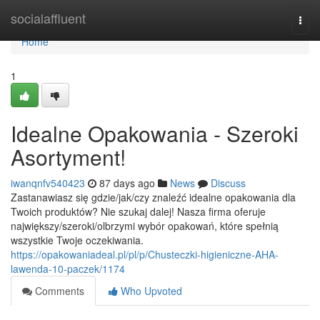
Home
socialaffluent
Togg
navi
Home
1
Idealne Opakowania - Szeroki
Asortyment!
iwanqnfv540423
87 days ago
News
Discuss
Zastanawiasz się gdzie/jak/czy znaleźć idealne opakowania dla
Twoich produktów? Nie szukaj dalej! Nasza firma oferuje
największy/szeroki/olbrzymi wybór opakowań, które spełnią
wszystkie Twoje oczekiwania.
https://opakowaniadeal.pl/pl/p/Chusteczki-higieniczne-AHA-
lawenda-10-paczek/1174
Comments
Who Upvoted