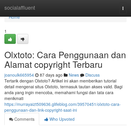
Home
socialaffluent
Togg
navi
Home
1
Olxtoto: Cara Penggunaan dan
Alamat copyright Terbaru
joanoulk665954
87 days ago
News
Discuss
Tertarik dengan Olxtoto? Artikel ini akan memberikan tutorial
detail mengenai situs Olxtoto, termasuk tautan akses valid. Bagi
anda yang ingin mencoba, memahami fungsi dan tata cara
menikmati
https://murrayaizt509636.glifeblog.com/39570451/olxtoto-cara-
penggunaan-dan-link-copyright-saat-ini
Comments
Who Upvoted