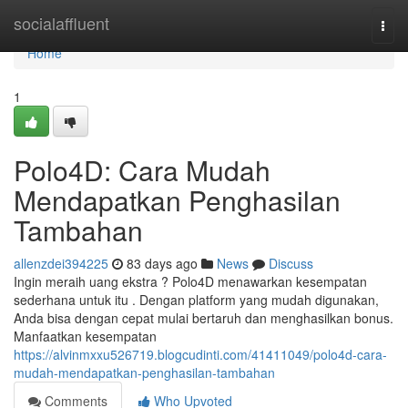
Home
socialaffluent
Togg
navi
Home
1
Polo4D: Cara Mudah
Mendapatkan Penghasilan
Tambahan
allenzdei394225
83 days ago
News
Discuss
Ingin meraih uang ekstra ? Polo4D menawarkan kesempatan
sederhana untuk itu . Dengan platform yang mudah digunakan,
Anda bisa dengan cepat mulai bertaruh dan menghasilkan bonus.
Manfaatkan kesempatan
https://alvinmxxu526719.blogcudinti.com/41411049/polo4d-cara-
mudah-mendapatkan-penghasilan-tambahan
Comments
Who Upvoted