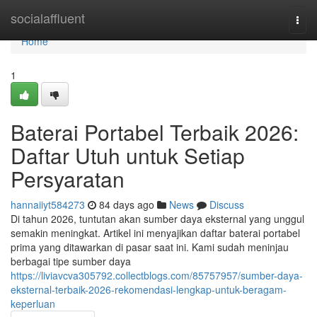
Home
socialaffluent
Togg
navi
Home
1
Baterai Portabel Terbaik 2026:
Daftar Utuh untuk Setiap
Persyaratan
hannaiiyt584273
84 days ago
News
Discuss
Di tahun 2026, tuntutan akan sumber daya eksternal yang unggul
semakin meningkat. Artikel ini menyajikan daftar baterai portabel
prima yang ditawarkan di pasar saat ini. Kami sudah meninjau
berbagai tipe sumber daya
https://liviavcva305792.collectblogs.com/85757957/sumber-daya-
eksternal-terbaik-2026-rekomendasi-lengkap-untuk-beragam-
keperluan