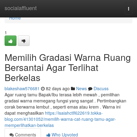
Home
socialaffluent
Togg
navi
Home
1
Memilih Gradasi Warna Ruang
Bersantai Agar Terlihat
Berkelas
blakeshaw576681
82 days ago
News
Discuss
Agar ruang tamu Bapak/Ibu terasa lebih mewah , pemilihan
gradasi warna memegang fungsi yang sangat . Pertimbangkan
corak berwarna lembut , seperti emas atau krem . Warna ini
dapat menghasilkan
https://isaiahctlf622619.tokka-
blog.com/41301052/memilih-warna-cat-ruang-tamu-agar-
memperlihatkan-berkelas
Comments
Who Upvoted