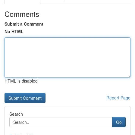
Comments
Submit a Comment
No HTML
HTML is disabled
Report Page
Search
Go