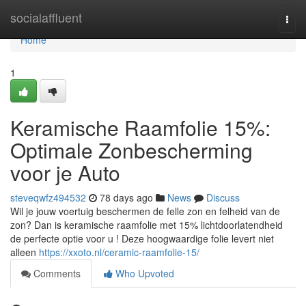
Home
socialaffluent
Togg
navi
Home
1
Keramische Raamfolie 15%:
Optimale Zonbescherming
voor je Auto
steveqwfz494532
78 days ago
News
Discuss
Wil je jouw voertuig beschermen de felle zon en felheid van de
zon? Dan is keramische raamfolie met 15% lichtdoorlatendheid
de perfecte optie voor u ! Deze hoogwaardige folie levert niet
alleen
https://xxoto.nl/ceramic-raamfolie-15/
Comments
Who Upvoted