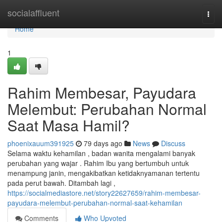
Home
socialaffluent
Togg
navi
Home
1
Rahim Membesar, Payudara
Melembut: Perubahan Normal
Saat Masa Hamil?
phoenixauum391925
79 days ago
News
Discuss
Selama waktu kehamilan , badan wanita mengalami banyak
perubahan yang wajar . Rahim Ibu yang bertumbuh untuk
menampung janin, mengakibatkan ketidaknyamanan tertentu
pada perut bawah. Ditambah lagi ,
https://socialmediastore.net/story22627659/rahim-membesar-
payudara-melembut-perubahan-normal-saat-kehamilan
Comments
Who Upvoted