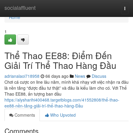
Home
socialaffluent
Togg
navi
Home
1
Thể Thao EE88: Điểm Đến
Giải Trí Thể Thao Hàng Đầu
adrianalaoi718958
66 days ago
News
Discuss
Chơi cá cược on line lâu năm, mình khá nhạy với việc nhận ra đâu
là nền tảng “được đầu tư thật” và đâu là kiểu làm cho có. Với Thể
Thao EE88, ấn tượng ban đầu
https://alysharihi400468.targetblogs.com/41552808/thể-thao-
ee88-nền-tảng-giải-trí-thể-thao-hàng-Đầu
Comments
Who Upvoted
Comments