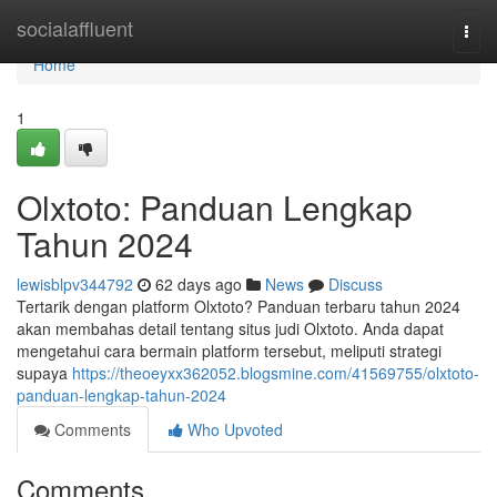
Home
socialaffluent
Togg
navi
Home
1
Olxtoto: Panduan Lengkap
Tahun 2024
lewisblpv344792
62 days ago
News
Discuss
Tertarik dengan platform Olxtoto? Panduan terbaru tahun 2024
akan membahas detail tentang situs judi Olxtoto. Anda dapat
mengetahui cara bermain platform tersebut, meliputi strategi
supaya
https://theoeyxx362052.blogsmine.com/41569755/olxtoto-
panduan-lengkap-tahun-2024
Comments
Who Upvoted
Comments