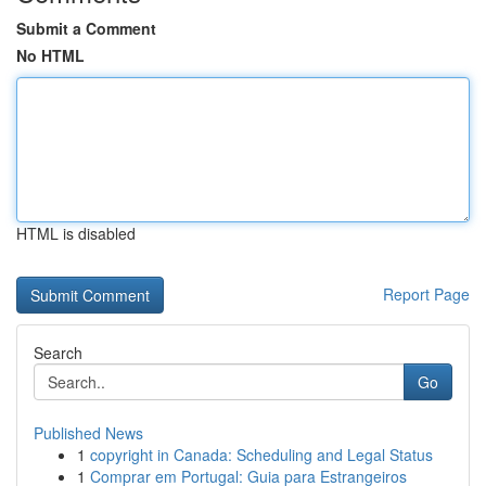
Submit a Comment
No HTML
HTML is disabled
Report Page
Search
Go
Published News
1
copyright in Canada: Scheduling and Legal Status
1
Comprar em Portugal: Guia para Estrangeiros