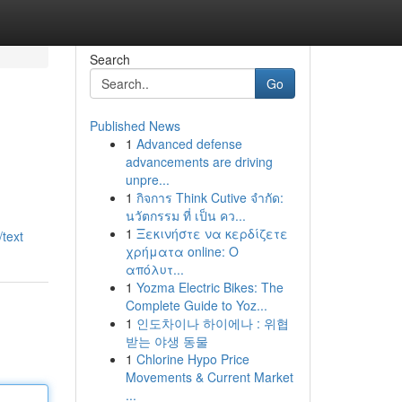
Search
Go
Published News
1
Advanced defense
advancements are driving
unpre...
1
กิจการ Think Cutive จำกัด:
นวัตกรรม ที่ เป็น คว...
1
Ξεκινήστε να κερδίζετε
text
χρήματα online: Ο
απόλυτ...
1
Yozma Electric Bikes: The
Complete Guide to Yoz...
1
인도차이나 하이에나 : 위협
받는 야생 동물
1
Chlorine Hypo Price
Movements & Current Market
...