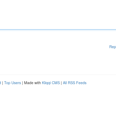
Rep
d
|
Top Users
| Made with
Kliqqi CMS
|
All RSS Feeds