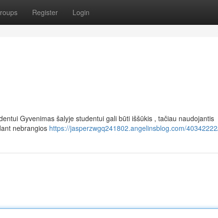
roups
Register
Login
ntui Gyvenimas šalyje studentui gali būti iššūkis , tačiau naudojantis
ndant nebrangios
https://jasperzwgq241802.angelinsblog.com/40342222/