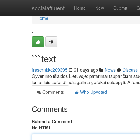
Home
socialaffluent
Home
New
Submit
G
Home
1
```text
frasernkkc269395
61 days ago
News
Discuss
Gyvenimo išlaidos Lietuvoje: patarimai taupančiam stude
išmaniais sprendimais galima gerokai sutaupyti. Atra
Comments
Who Upvoted
Comments
Submit a Comment
No HTML