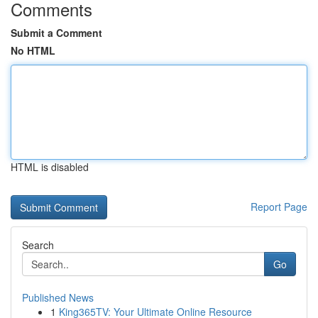
Comments
Submit a Comment
No HTML
HTML is disabled
Report Page
Search
Go
Published News
1
King365TV: Your Ultimate Online Resource