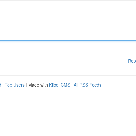
Rep
d
|
Top Users
| Made with
Kliqqi CMS
|
All RSS Feeds