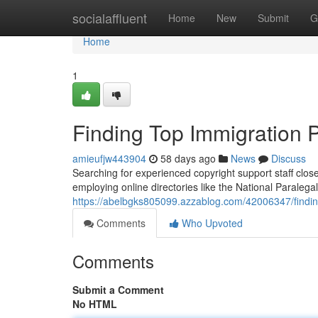
Home
socialaffluent
Home
New
Submit
G
Home
1
Finding Top Immigration 
amieufjw443904
58 days ago
News
Discuss
Searching for experienced copyright support staff close
employing online directories like the National Paralegal
https://abelbgks805099.azzablog.com/42006347/findin
Comments
Who Upvoted
Comments
Submit a Comment
No HTML