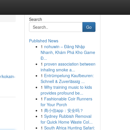
Search
Go
Published News
1
nohuwin – Đăng Nhập
Nhanh, Khám Phá Kho Game
Đ...
1
proven association between
inhaling smoke a...
1
Entrümpelung Kaufbeuren:
y/kokain-
Schnell & Zuverlässig ...
1
Why training music to kids
provides profound be...
1
Fashionable Coir Runners
for Your Porch
1
商小信app：安全吗？
1
Sydney Rubbish Removal
for Quick Home Waste Col...
1
South Africa Hunting Safari: