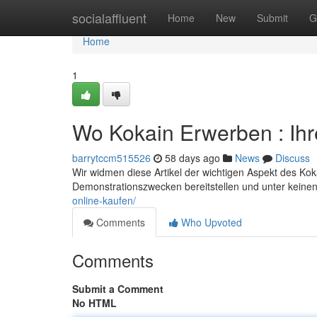
Home
socialaffluent
Home
New
Submit
G
Home
1
Wo Kokain Erwerben : Ih
barrytccm515526
58 days ago
News
Discuss
Wir widmen diese Artikel der wichtigen Aspekt des Kok
Demonstrationszwecken bereitstellen und unter keinen 
online-kaufen/
Comments
Who Upvoted
Comments
Submit a Comment
No HTML