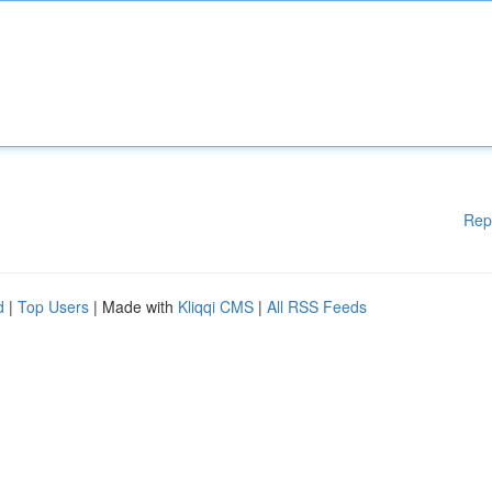
Rep
d
|
Top Users
| Made with
Kliqqi CMS
|
All RSS Feeds