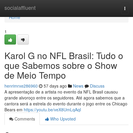
Home
socialaffluent
Togg
navi
Home
1
Karol G no NFL Brasil: Tudo o
que Sabemos sobre o Show
de Meio Tempo
henrimrxe286960
57 days ago
News
Discuss
A apresentação de a artista no evento da NFL Brasil causou
grande alvoroço entre os seguidores. Até agora sabemos que a
cantora será a estrela do evento durante o jogo entre os Chicago
Bears em
https://youtu.be/veX8UmLqAqI
Comments
Who Upvoted