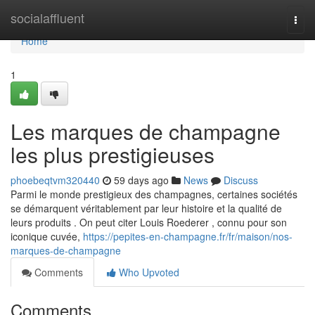
Home
socialaffluent
Togg
navi
Home
1
Les marques de champagne
les plus prestigieuses
phoebeqtvm320440
59 days ago
News
Discuss
Parmi le monde prestigieux des champagnes, certaines sociétés
se démarquent véritablement par leur histoire et la qualité de
leurs produits . On peut citer Louis Roederer , connu pour son
iconique cuvée,
https://pepites-en-champagne.fr/fr/maison/nos-
marques-de-champagne
Comments
Who Upvoted
Comments