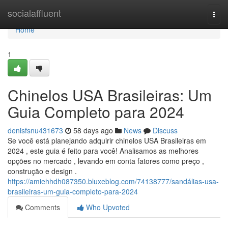
Home
socialaffluent
Togg
navi
Home
1
Chinelos USA Brasileiras: Um
Guia Completo para 2024
denisfsnu431673
58 days ago
News
Discuss
Se você está planejando adquirir chinelos USA Brasileiras em
2024 , este guia é feito para você! Analisamos as melhores
opções no mercado , levando em conta fatores como preço ,
construção e design .
https://amiehhdh087350.bluxeblog.com/74138777/sandálias-usa-
brasileiras-um-guia-completo-para-2024
Comments
Who Upvoted