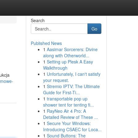
Search
Go
Published News
1
Aasimar Sorcerers: Divine
along with Otherworld...
1
Setting up Plesk A Easy
Walkthrough
1
Unfortunately, I can't satisfy
ukcja
your request.
omowe-
1
Stremio IPTV: The Ultimate
Guide for First-Ti...
1
transportable pop up
shower tent for tenting fi...
1
RayNeo Air 4 Pro: A
Detailed Review of These ...
1
Secure Your Windows:
Introducing CSAEC for Loca...
1
Sound Buttons: The