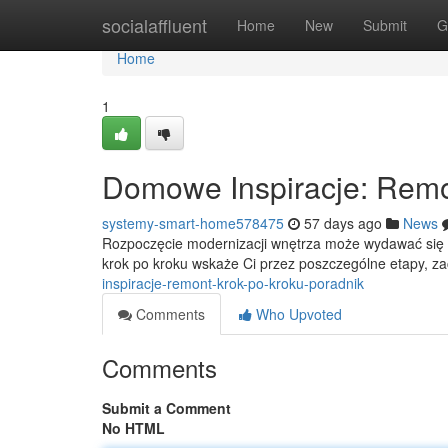
Home
socialaffluent
Home
New
Submit
G
Home
1
Domowe Inspiracje: Remon
systemy-smart-home578475
57 days ago
News
Rozpoczęcie modernizacji wnętrza może wydawać się prz
krok po kroku wskaże Ci przez poszczególne etapy, z
inspiracje-remont-krok-po-kroku-poradnik
Comments
Who Upvoted
Comments
Submit a Comment
No HTML