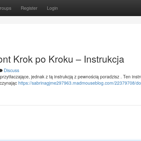
roups
Register
Login
t Krok po Kroku – Instrukcja
Discuss
ytłaczające, jednak z tą instrukcją z pewnością poradzisz . Ten instr
aczynając
https://sabrinagjme297963.madmouseblog.com/22379708/d