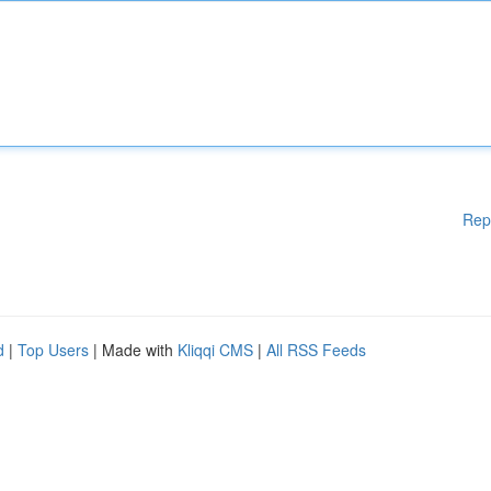
Rep
d
|
Top Users
| Made with
Kliqqi CMS
|
All RSS Feeds