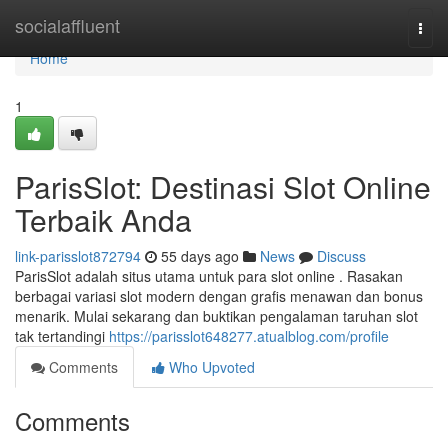
Home
socialaffluent
Togg
navi
Home
1
ParisSlot: Destinasi Slot Online
Terbaik Anda
link-parisslot872794
55 days ago
News
Discuss
ParisSlot adalah situs utama untuk para slot online . Rasakan
berbagai variasi slot modern dengan grafis menawan dan bonus
menarik. Mulai sekarang dan buktikan pengalaman taruhan slot
tak tertandingi
https://parisslot648277.atualblog.com/profile
Comments
Who Upvoted
Comments