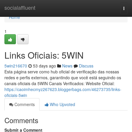
Home
socialaffluent
Togg
navi
Home
1
Links Oficiais: 5WIN
5win216670
53 days ago
News
Discuss
Esta página serve como hub oficial de verificação das nossas
redes e perfis externos, garantindo que você está seguindo os
canais oficiais da 5WIN Canais Verificados: Website Oficial:
https://caoimhecmyz267623.bloggerbags.com/46273735/links-
oficiais-5win
Comments
Who Upvoted
Comments
Submit a Comment