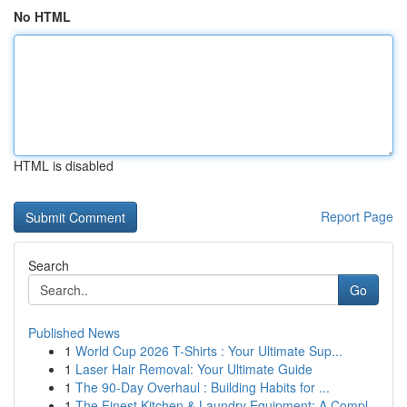
No HTML
HTML is disabled
Report Page
Search
Go
Published News
1
World Cup 2026 T-Shirts : Your Ultimate Sup...
1
Laser Hair Removal: Your Ultimate Guide
1
The 90-Day Overhaul : Building Habits for ...
1
The Finest Kitchen & Laundry Equipment: A Compl...