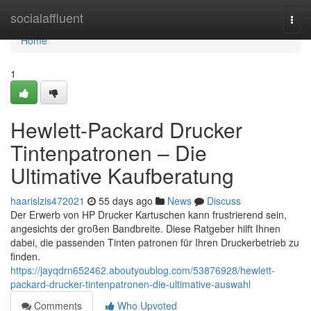
Home
socialaffluent
Togg
navi
Home
1
Hewlett-Packard Drucker
Tintenpatronen – Die
Ultimative Kaufberatung
haarislzis472021
55 days ago
News
Discuss
Der Erwerb von HP Drucker Kartuschen kann frustrierend sein,
angesichts der großen Bandbreite. Diese Ratgeber hilft Ihnen
dabei, die passenden Tinten patronen für Ihren Druckerbetrieb zu
finden.
https://jayqdrn652462.aboutyoublog.com/53876928/hewlett-
packard-drucker-tintenpatronen-die-ultimative-auswahl
Comments
Who Upvoted