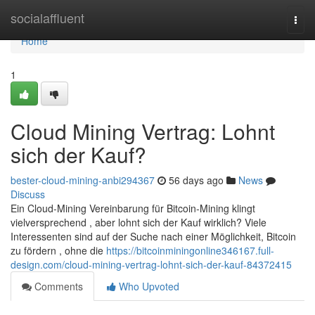
Home
socialaffluent
Togg
navi
Home
1
Cloud Mining Vertrag: Lohnt
sich der Kauf?
bester-cloud-mining-anbi294367
56 days ago
News
Discuss
Ein Cloud-Mining Vereinbarung für Bitcoin-Mining klingt
vielversprechend , aber lohnt sich der Kauf wirklich? Viele
Interessenten sind auf der Suche nach einer Möglichkeit, Bitcoin
zu fördern , ohne die
https://bitcoinminingonline346167.full-
design.com/cloud-mining-vertrag-lohnt-sich-der-kauf-84372415
Comments
Who Upvoted