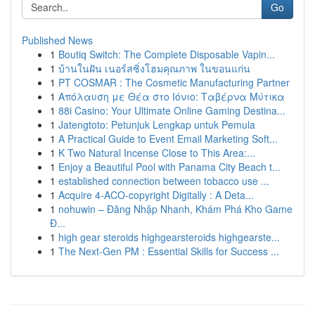
Go
Published News
1
Boutiq Switch: The Complete Disposable Vapin...
1
บ้านในฝัน เนอร์สซิ่งโฮมคุณภาพ ในขอนแก่น
1
PT COSMAR : The Cosmetic Manufacturing Partner
1
Απόλαυση με Θέα στο Ιόνιο: Ταβέρνα Μύτικα
1
88i Casino: Your Ultimate Online Gaming Destina...
1
Jatengtoto: Petunjuk Lengkap untuk Pemula
1
A Practical Guide to Event Email Marketing Soft...
1
K Two Natural Incense Close to This Area:...
1
Enjoy a Beautiful Pool with Panama City Beach t...
1
established connection between tobacco use ...
1
Acquire 4-ACO-copyright Digitally : A Deta...
1
nohuwin – Đăng Nhập Nhanh, Khám Phá Kho Game
Đ...
1
high gear steroids highgearsteroids highgearste...
1
The Next-Gen PM : Essential Skills for Success ...