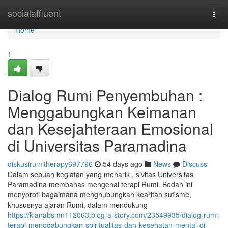
Home
socialaffluent
Togg
navi
Home
1
Dialog Rumi Penyembuhan :
Menggabungkan Keimanan
dan Kesejahteraan Emosional
di Universitas Paramadina
diskusirumitherapy697796
54 days ago
News
Discuss
Dalam sebuah kegiatan yang menarik , sivitas Universitas
Paramadina membahas mengenai terapi Rumi. Bedah ini
menyoroti bagaimana menghubungkan kearifan sufisme,
khususnya ajaran Rumi, dalam mendukung
https://kianabsmn112063.blog-a-story.com/23549935/dialog-rumi-
terapi-menggabungkan-spiritualitas-dan-kesehatan-mental-di-