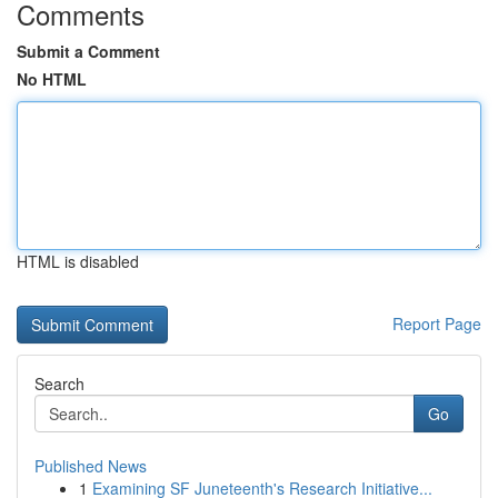
Comments
Submit a Comment
No HTML
HTML is disabled
Report Page
Search
Go
Published News
1
Examining SF Juneteenth's Research Initiative...