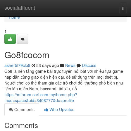
Home
socialaffluent
Togg
navi
Home
1
Go8fcocom
asher5l79clo9
53 days ago
News
Discuss
Go8 là nền tảng game bài trực tuyến nổi bật với nhiều tựa game
hấp dẫn cùng giao diện hiện đại, dễ sử dụng trên mọi thiết bị.
Người chơi có thể tham gia các trò chơi đổi thưởng phổ biến như
tiến lên miền Nam, baccarat, tài xỉu, nổ
https://mforum.cari.com.my/home.php?
mod=space&uid=3406777&do=profile
Comments
Who Upvoted
Comments