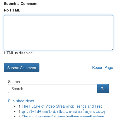
Submit a Comment
No HTML
HTML is disabled
Report Page
Search
Go
Published News
1
The Future of Video Streaming: Trends and Predi...
1
ดูดวงไพ่ยิปซีออนไลน์: เปิดอนาคตด้วยเว็บดูดวงแม่นๆ
1
The most successful organisations commit extens...