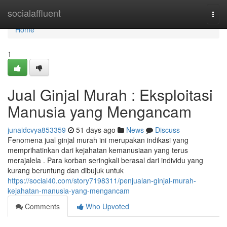
Home
socialaffluent
Togg
navi
Home
1
Jual Ginjal Murah : Eksploitasi
Manusia yang Mengancam
junaidcvya853359
51 days ago
News
Discuss
Fenomena jual ginjal murah ini merupakan indikasi yang
memprihatinkan dari kejahatan kemanusiaan yang terus
merajalela . Para korban seringkali berasal dari individu yang
kurang beruntung dan dibujuk untuk
https://social40.com/story7198311/penjualan-ginjal-murah-
kejahatan-manusia-yang-mengancam
Comments
Who Upvoted