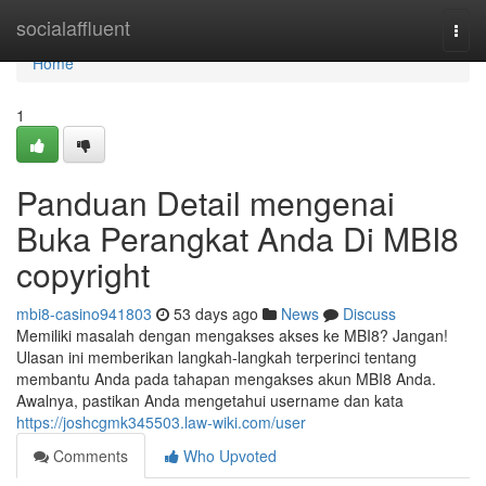
Home
socialaffluent
Togg
navi
Home
1
Panduan Detail mengenai
Buka Perangkat Anda Di MBI8
copyright
mbi8-casino941803
53 days ago
News
Discuss
Memiliki masalah dengan mengakses akses ke MBI8? Jangan!
Ulasan ini memberikan langkah-langkah terperinci tentang
membantu Anda pada tahapan mengakses akun MBI8 Anda.
Awalnya, pastikan Anda mengetahui username dan kata
https://joshcgmk345503.law-wiki.com/user
Comments
Who Upvoted