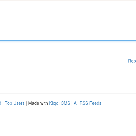
Rep
d
|
Top Users
| Made with
Kliqqi CMS
|
All RSS Feeds