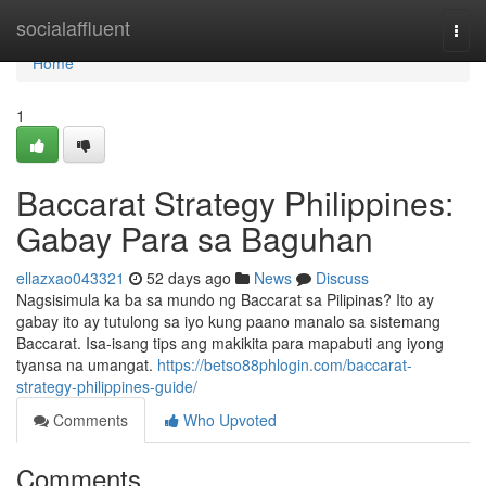
Home
socialaffluent
Togg
navi
Home
1
Baccarat Strategy Philippines:
Gabay Para sa Baguhan
ellazxao043321
52 days ago
News
Discuss
Nagsisimula ka ba sa mundo ng Baccarat sa Pilipinas? Ito ay
gabay ito ay tutulong sa iyo kung paano manalo sa sistemang
Baccarat. Isa-isang tips ang makikita para mapabuti ang iyong
tyansa na umangat.
https://betso88phlogin.com/baccarat-
strategy-philippines-guide/
Comments
Who Upvoted
Comments