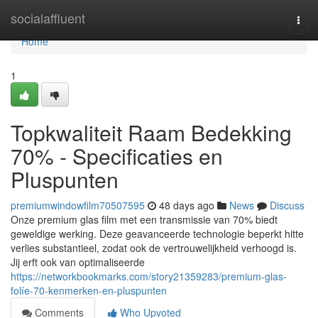
Home
socialaffluent
Togg
navi
Home
1
Topkwaliteit Raam Bedekking
70% - Specificaties en
Pluspunten
premiumwindowfilm70507595
48 days ago
News
Discuss
Onze premium glas film met een transmissie van 70% biedt
geweldige werking. Deze geavanceerde technologie beperkt hitte
verlies substantieel, zodat ook de vertrouwelijkheid verhoogd is.
Jij erft ook van optimaliseerde
https://networkbookmarks.com/story21359283/premium-glas-
folíe-70-kenmerken-en-pluspunten
Comments
Who Upvoted