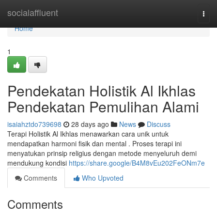
Home
socialaffluent
Togg
navi
Home
1
Pendekatan Holistik Al Ikhlas
Pendekatan Pemulihan Alami
isaiahztdo739698
28 days ago
News
Discuss
Terapi Holistik Al Ikhlas menawarkan cara unik untuk
mendapatkan harmoni fisik dan mental . Proses terapi ini
menyatukan prinsip religius dengan metode menyeluruh demi
mendukung kondisi
https://share.google/B4M8vEu202FeONm7e
Comments
Who Upvoted
Comments