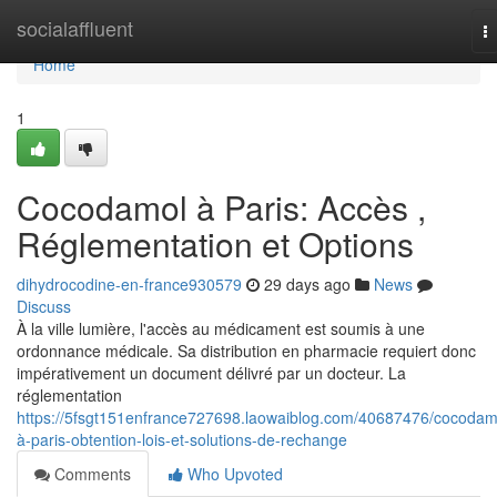
Home
socialaffluent
T
na
Home
1
Cocodamol à Paris: Accès ,
Réglementation et Options
dihydrocodine-en-france930579
29 days ago
News
Discuss
À la ville lumière, l'accès au médicament est soumis à une
ordonnance médicale. Sa distribution en pharmacie requiert donc
impérativement un document délivré par un docteur. La
réglementation
https://5fsgt151enfrance727698.laowaiblog.com/40687476/cocodam
à-paris-obtention-lois-et-solutions-de-rechange
Comments
Who Upvoted