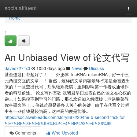
Home
socialaffluent
Togg
navi
Home
1
An Unbiased View of 论文代写
davec727lfx3
1053 days ago
News
Discuss
甚至连题目都起好了！——外泌体+lncRNA+microRNA，好一个三
元两组交互的文章！！ 当然，这样的文章内容最终肯定是会被查出
来的！一旦查出代写，后果轻则撤稿，重则影响第一作者或通讯作
者的科研前途。 论文写作基础 祝诸君早日发表自己的论文在心仪的
杂志！如果摸不到学习的门路，那么欢迎加入解螺旋，老谈酸菜教
你科研套路！... 价钱难题是很多人关心的关键，由于在代写全过程
中有一些价钱是较为高，这种高的便是能够...
https://socialwebleads.com/story897220/the-5-second-trick-for-
%E7%BE%8E%E5%9B%BD%E4%BB%A3%E5%86%99
Comments
Who Upvoted